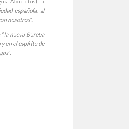
igma Alimentos) ha
iedad española
, al
con nosotros
”.
 “
la nueva Bureba
n
y en el
espíritu de
rgos
”.