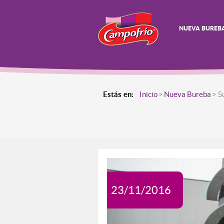
NUEVA BUREB
Estás en:
Inicio
Nueva Bureba
> S
23/11/2016