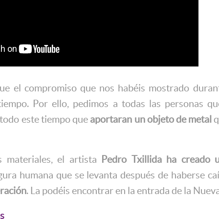
ue el compromiso que nos habéis mostrado durant
tiempo. Por ello, pedimos a todas las personas q
 todo este tiempo que
aportaran un objeto de metal
q
 materiales, el artista
Pedro Txillida ha creado 
igura humana que se levanta después de haberse c
ración
. La podéis encontrar en la entrada de la Nuev
s