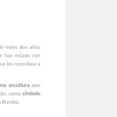
e estos dos años
ue han estado con
ue les recordase a
una escultura
que
aído, como
símbolo
a Bureba.