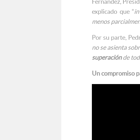
Fernández, Presid
explicado que “
in
menos parcialmen
Por su parte, Ped
no se asienta sobr
superación
de tod
Un compromiso p