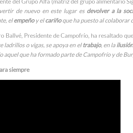
ente del Grupo Alfa (matriz del grupo alimentario S
vertir de nuevo en este lugar es
devolver a la soc
te, el
empeño
y el
cariño
que ha puesto al colaborar 
ro Ballvé, Presidente de Campofrío, ha resaltado que
e ladrillos o vigas, se apoya en el
trabajo
, en la
ilusió
o aquel que ha formado parte de Campofrío y de Bu
ara siempre