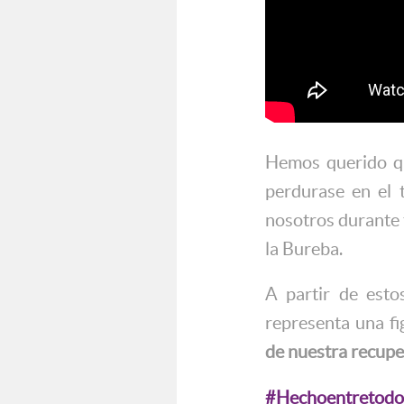
Hemos querido q
perdurase en el 
nosotros durante
la Bureba.
A partir de estos
representa una f
de nuestra recupe
#Hechoentretodo